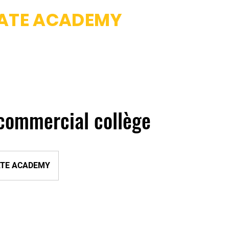
IATE ACADEMY
Fight club & Da
 School
Professeurs
Photos
Tarifs et Inscriptions
commercial collège
ATE ACADEMY