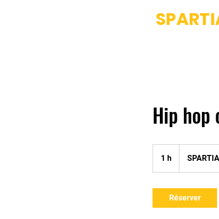
SPART
Accueil
Fight Club
Dance
Hip hop 
1 h
1
SPARTI
Réserver