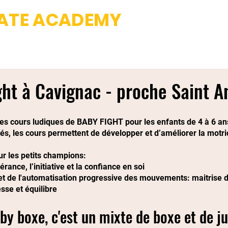
IATE ACADEMY
Fight club & Da
 School
Professeurs
Photos
Tarifs et Inscriptions
ght à Cavignac - proche Saint 
cours ludiques de BABY FIGHT pour les enfants de 4 à 6 an
, les cours permettent de développer et d’améliorer la motricité
ur les petits champions:
érance, l’initiative et la confiance en soi
le et de l'automatisation progressive des mouvements: maitris
sse et équilibre
by boxe, c'est un mixte de boxe et de j