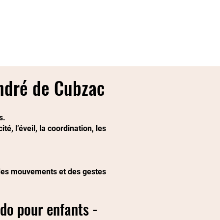
nce school
Coaching & privatisation
André de Cubzac
s.
, l’éveil, la coordination, les
e des mouvements et des gestes
udo pour enfants -