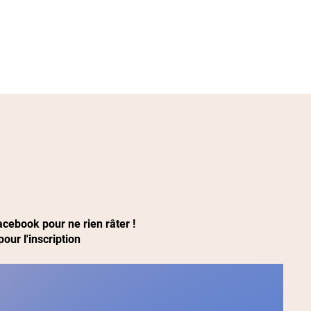
nce school
Coaching & privatisation
cebook pour ne rien râter !
pour l'inscription