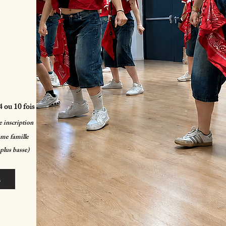
 ou 10 fois
 inscription
ême famille
 plus basse)
s