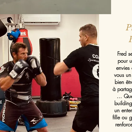
P
Fred s
pour u
envies 
vous un
bien êt
à partag
... Qu
building
un ente
fille ou
renforc