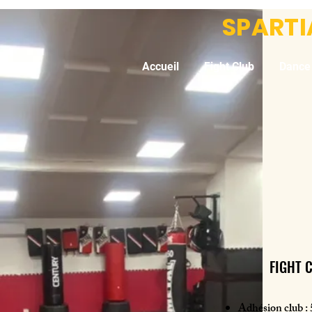
SPART
Accueil
Fight Club
Dance
FIGHT 
Adhésion club :