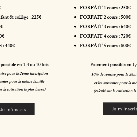
€
FORFAIT 1 cours : 250€
ant & collège : 225€
FORFAIT 2 cours : 500€
0€
FORFAIT 3 cours : 640€
70€
FORFAIT 4 cours : 720€
: 440€
FORFAIT 5 cours : 800€
possible en 1,4 ou 10 fois
Paiement possible en 1,4
ise pour la 2ème inscription
10% de remise pour la 2ème
ivantes pour la même famille
et les suivantes pour la m
ur la cotisation la plus basse)
(calculé sur la cotisation la
Je m'inscri
Je m'inscris