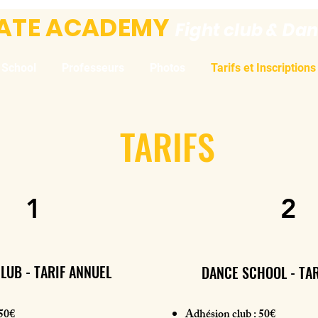
IATE ACADEMY
Fight club & Da
 School
Professeurs
Photos
Tarifs et Inscriptions
TARIFS
1
2
CLUB - TARIF ANNUEL
DANCE SCHOOL - TAR
 50€
Adhésion club : 50€