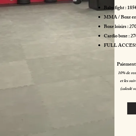
Baby fight : 185
MMA / Boxe enf
Boxe loisirs : 27
Cardio boxe : 2
FULL ACCESS 
Paiement 
10% de rem
et les su
(calculé s