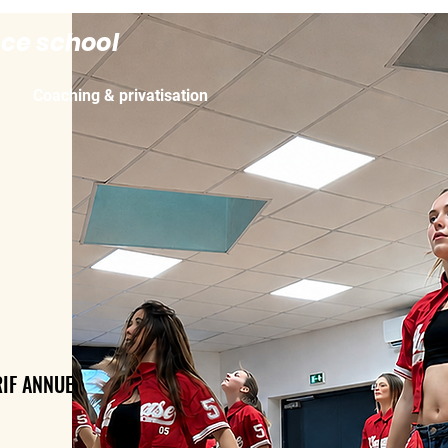
nce school
Coaching & privatisation
IF ANNUEL