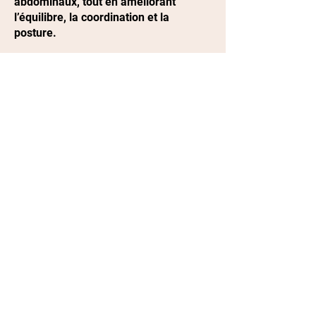
abdominaux, tout en améliorant
l’équilibre, la coordination et la
posture.
Accessible aux débutants comme aux
danseurs confirmés, les cours de
Heels à la Spartiate Academy se
déroulent dans une ambiance
bienveillante, dynamique et motivante.
Située à Cavignac, à quelques minutes
de Saint-André-de-Cubzac, la
Spartiate Academy accueille
adolescents dès 16ans et adultes dans
un studio de danse équipé et
climatisé.
RESTEZ INFORME ET