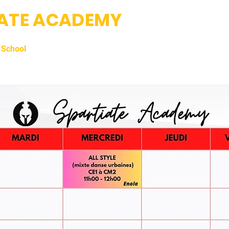
IATE ACADEMY
Fight club & Da
 School
Professeurs
Photos
Tarifs et Inscriptions