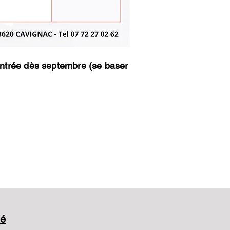
 !
 rentrée dès septembre (se baser
né