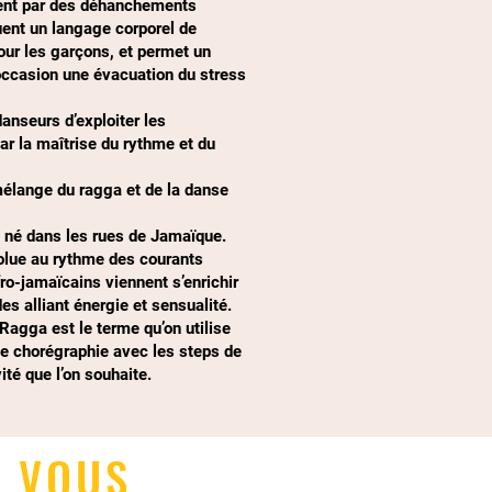
ent par des déhanchements
uent un langage corporel de
pour les garçons, et permet un
occasion une évacuation du stress
anseurs d’exploiter les
par la maîtrise du rythme et du
mélange du ragga et de la danse
e né dans les rues de Jamaïque.
volue au rythme des courants
o-jamaïcains viennent s’enrichir
s alliant énergie et sensualité.
Ragga est le terme qu’on utilise
une chorégraphie avec les steps de
vité que l’on souhaite.
Z VOUS