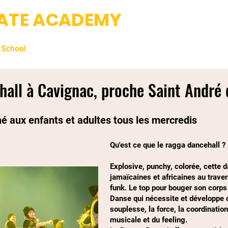
IATE ACADEMY
Fight club & Da
 School
Professeurs
Photos
Tarifs et Inscriptions
hall à Cavignac, proche Saint André
é aux enfants et adultes tous les mercredis
Qu'est ce que le ragga dancehall ?
Explosive, punchy, colorée, cette 
jamaïcaines et africaines au traver
funk. Le top pour bouger son corps
Danse qui nécessite et développe d
souplesse, la force, la coordinatio
musicale et du feeling.