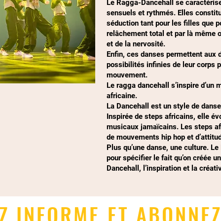
Le Ragga-Dancehall se caractéris
sensuels et rythmés. Elles constit
séduction tant pour les filles que 
relâchement total et par là même 
et de la nervosité.
Enfin, ces danses permettent aux d
possibilités infinies de leur corps 
mouvement.
Le ragga dancehall s’inspire d’un 
africaine.
La Dancehall est un style de dans
Inspirée de steps africains, elle é
musicaux jamaïcains. Les steps afr
de mouvements hip hop et d’attitude
Plus qu’une danse, une culture. Le 
pour spécifier le fait qu’on créée 
Dancehall, l’inspiration et la créati
Z INFORME ET ABONNE