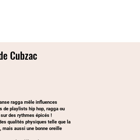
nce school
Coaching & privatisation
 de Cubzac
danse ragga mêle influences
s de playlists hip hop, ragga ou
 sur des rythmes épicés !
es qualités physiques telle que la
n, mais aussi une bonne oreille