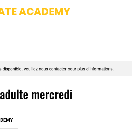
IATE ACADEMY
Fight club & Da
 School
Professeurs
Photos
Tarifs et Inscriptions
s disponible, veuillez nous contacter pour plus d'informations.
e adulte mercredi
ADEMY