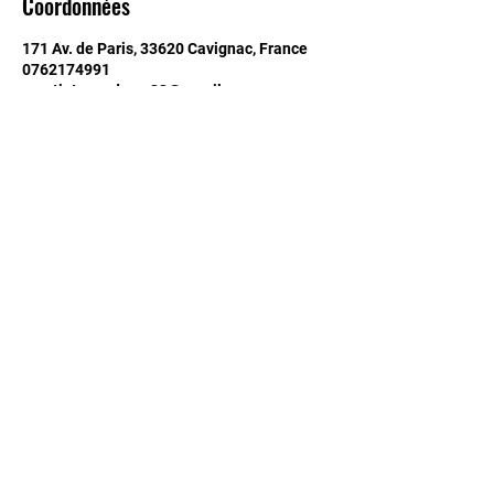
Coordonnées
171 Av. de Paris, 33620 Cavignac, France
0762174991
spartiateacademy33@gmail.com
RESTEZ INFORME ET
ABONNEZ VOUS
Mentions légales
Politique de confidentialité
© 2023 Spartiate Academy