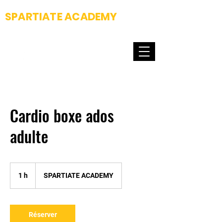
SPARTIATE ACADEMY
Fight club & Dance school
Cardio boxe ados
adulte
1 h
1
SPARTIATE ACADEMY
Réserver