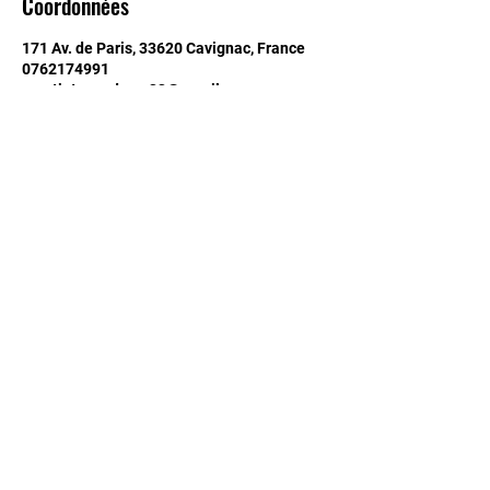
Coordonnées
171 Av. de Paris, 33620 Cavignac, France
0762174991
spartiateacademy33@gmail.com
RESTEZ INFORME ET
ABONNEZ VOUS
Mentions légales
Politique de confidentialité
© 2023 Spartiate Academy