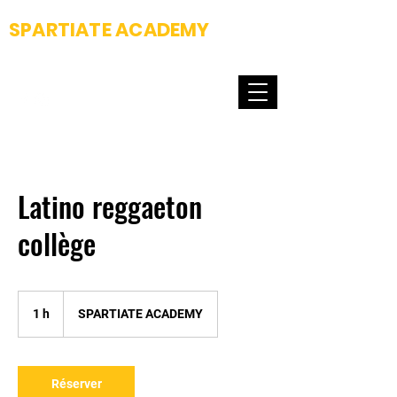
SPARTIATE ACADEMY
Fight club & Dance school
Latino reggaeton
collège
1 h
1
SPARTIATE ACADEMY
Réserver